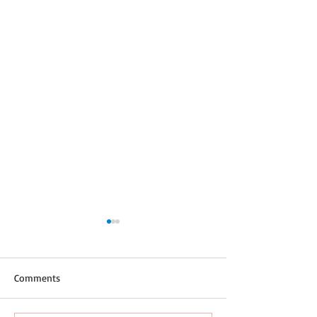
警察来加拿大，可能面临
IRPA： S.34 
禁止入境
Espionage
2023年，一位拿
警察，或者类似的岗位，如果
Comments
卢大学工程博士off
申请加拿大签证，可能面临时
学生（曾毕业于一
间更长的安全调查security